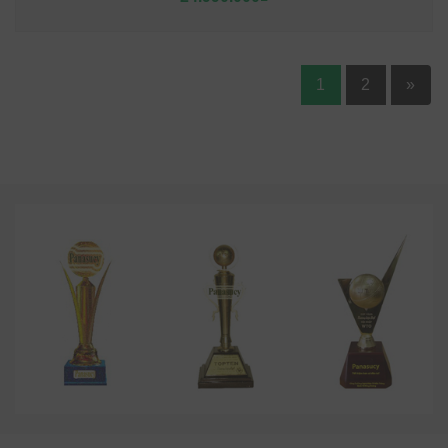
1
2
»