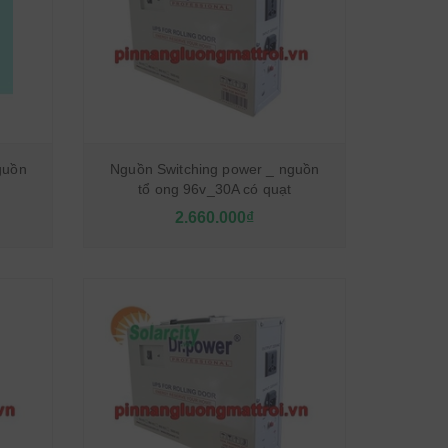
guồn
Nguồn Switching power _ nguồn
tổ ong 96v_30A có quạt
2.660.000₫