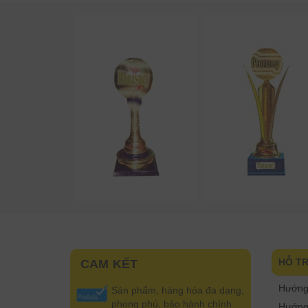
HỖ T
CAM KẾT
Hướng
Sản phẩm, hàng hóa đa dạng,
phong phú, bảo hành chính
Hướng 