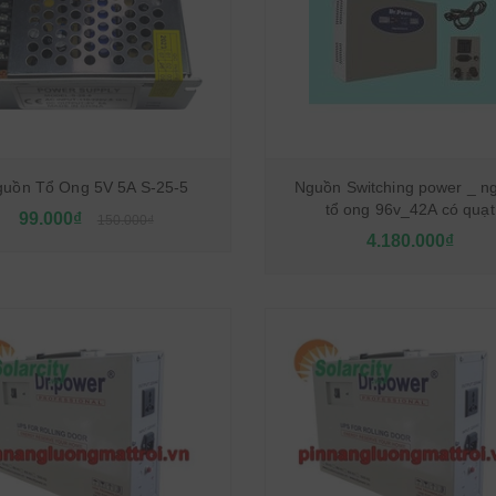
uồn Tổ Ong 5V 5A S-25-5
Nguồn Switching power _ n
tổ ong 96v_42A có quạt
99.000₫
150.000₫
4.180.000₫