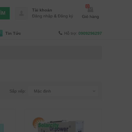
0
Tài khoản
ÌM
Đăng nhập
&
Đăng ký
Giỏ hàng
Tin Tức
Hỗ trợ:
0909296297
Sắp xếp:
Mặc định