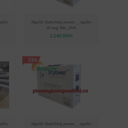
guồn
Nguồn Switching power _ nguồn
tổ ong 96v_20A
2.240.000₫
-
23%
guồn
Nguồn Switching power _ nguồn