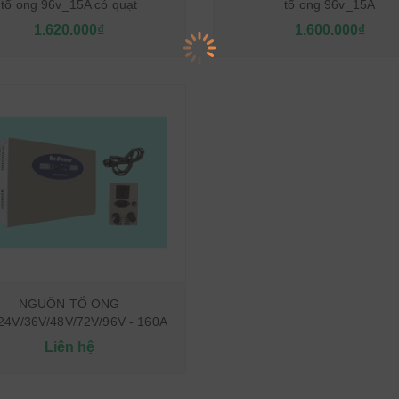
tổ ong 96v_15A có quạt
tổ ong 96v_15A
1.620.000₫
1.600.000₫
NGUỒN TỔ ONG
24V/36V/48V/72V/96V - 160A
Liên hệ