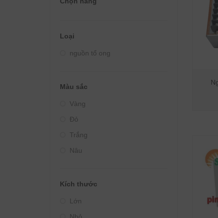
Chọn hãng
Giá từ 4000000đ - 5000000đ
Giá từ 5000000đ - 10000000đ
Loại
Giá trên 10000000đ
nguồn tổ ong
Ng
Màu sắc
Vàng
Đỏ
Trắng
Nâu
Kích thước
Lớn
Nhỏ