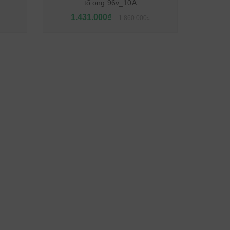
tổ ong 96v_10A
1.431.000₫
1.860.000₫