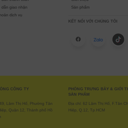
 dẫn giao nhận
Sản phẩm
hoản dịch vụ
KẾT NỐI VỚI CHÚNG TÔI
HÒNG CÔNG TY
PHÒNG TRƯNG BÀY & GIỚI T
SÀN PHẨM
: 49, Lâm Thị Hố, Phường Tân
Địa chỉ: 62 Lâm Thị Hố, F.Tân C
iệp, Quận 12, Thành phố Hồ
Hiệp, Q.12, Tp.HCM
h