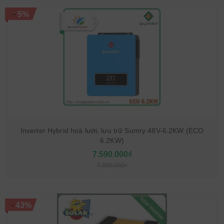
-
5%
Inverter Hybrid hoà lưới, lưu trữ Sumry 48V-6.2KW (ECO
6.2KW)
7.590.000₫
7.990.000₫
-
43%