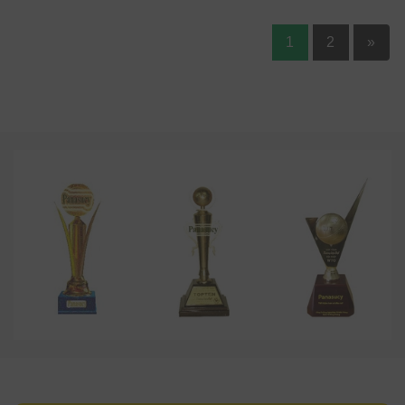
1
2
»