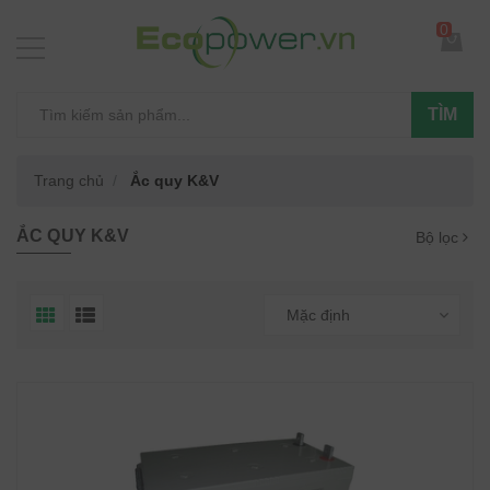
0
TÌM
Trang chủ
Ắc quy K&V
ẮC QUY K&V
Bộ lọc
Mặc định