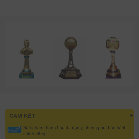
CAM KẾT
Sản phẩm, hàng hóa đa dạng, phong phú, bảo hành
chính hãng