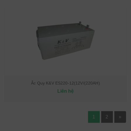
Ắc Quy K&V ES220-12(12V/(220AH)
Liên hệ
1
2
»