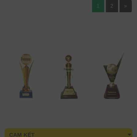
1
2
»
CAM KẾT