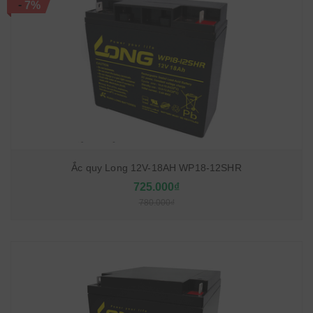
-
7%
Ắc quy Long 12V-18AH WP18-12SHR
725.000₫
780.000₫