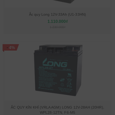
Ắc quy Long 12V-33Ah (U1-33HN)
1.110.000₫
1.230.000₫
-
4%
ẮC QUY KÍN KHÍ (VRLA AGM) LONG 12V-28AH (20HR),
WPL28-12TN, F6-M5