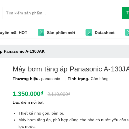
T
uyến mãi HOT
Sản phẩm mới
Datasheet
p Panasonic A-130JAK
Máy bơm tăng áp Panasonic A-130J
|
Thương hiệu:
panasonic
Tình trạng:
Còn hàng
1.350.000₫
2.110.000₫
Đặc điểm nổi bật
Thiết kế nhỏ gọn, bền bỉ.
Máy bơm tăng áp, phù hợp dùng cho nhà có nước yếu cần 
lực nước.