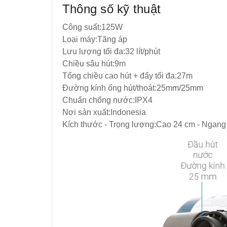
Thông số kỹ thuật
Công suất:125W
Loại máy:Tăng áp
Lưu lượng tối đa:32 lít/phút
Chiều sâu hút:9m
Tổng chiều cao hút + đẩy tối đa:27m
Đường kính ống hút/thoát:25mm/25mm
Chuẩn chống nước:IPX4
Nơi sản xuất:Indonesia
Kích thước - Trọng lượng:Cao 24 cm - Ngang