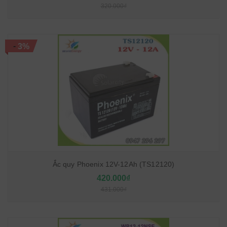
320.000₫
-
3%
Ắc quy Phoenix 12V-12Ah (TS12120)
420.000₫
431.000₫