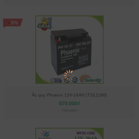
-
5%
Ắc quy Phoenix 12V-18AH (TS12180)
670.000₫
706.000₫