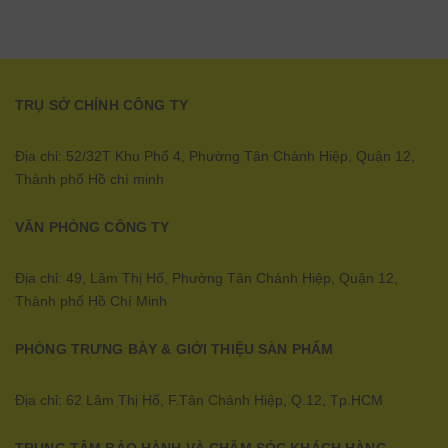
TRỤ SỞ CHÍNH CÔNG TY
Địa chỉ: 52/32T Khu Phố 4, Phường Tân Chánh Hiệp, Quận 12,
Thành phố Hồ chí minh
VĂN PHÒNG CÔNG TY
Địa chỉ: 49, Lâm Thị Hố, Phường Tân Chánh Hiệp, Quận 12,
Thành phố Hồ Chí Minh
PHÒNG TRƯNG BÀY & GIỚI THIỆU SÀN PHẨM
Địa chỉ: 62 Lâm Thị Hố, F.Tân Chánh Hiệp, Q.12, Tp.HCM
TRUNG TÂM BẢO HÀNH VÀ CHĂM SÓC KHÁCH HÀNG